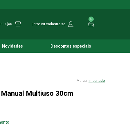
0
s Lojas
Entre ou cadastre-se
Novidades
Descontos especiais
importado
 Manual Multiuso 30cm
mento