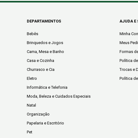
DEPARTAMENTOS
AJUDA E
Bebês
Minha Con
Brinquedos e Jogos
Meus Ped
Cama, Mesa e Banho
Formas d
Casa e Cozinha
Política d
Churrasco e Cia
Trocas e 
Eletro
Política d
Informática e Telefonia
Moda, Beleza e Cuidados Especiais
Natal
Organização
Papelaria e Escritório
Pet