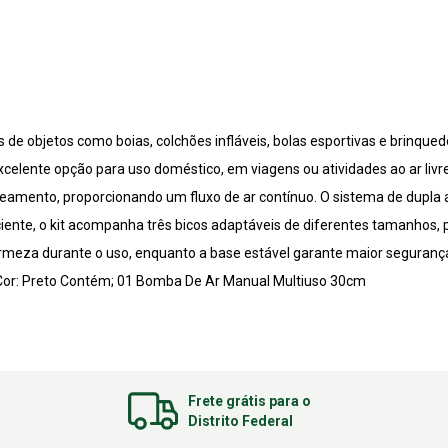
ipos de objetos como boias, colchões infláveis, bolas esportivas e brinqu
lente opção para uso doméstico, em viagens ou atividades ao ar livre
amento, proporcionando um fluxo de ar contínuo. O sistema de dupla a
ciente, o kit acompanha três bicos adaptáveis de diferentes tamanhos
firmeza durante o uso, enquanto a base estável garante maior seguran
m Cor: Preto Contém; 01 Bomba De Ar Manual Multiuso 30cm
Frete grátis para o
Distrito Federal