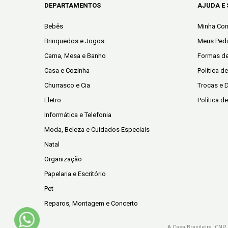
DEPARTAMENTOS
AJUDA E
Bebês
Minha Con
Brinquedos e Jogos
Meus Ped
Cama, Mesa e Banho
Formas d
Casa e Cozinha
Política d
Churrasco e Cia
Trocas e 
Eletro
Política d
Informática e Telefonia
Moda, Beleza e Cuidados Especiais
Natal
Organização
Papelaria e Escritório
Pet
Reparos, Montagem e Concerto
A Casa Brasileira. CNP