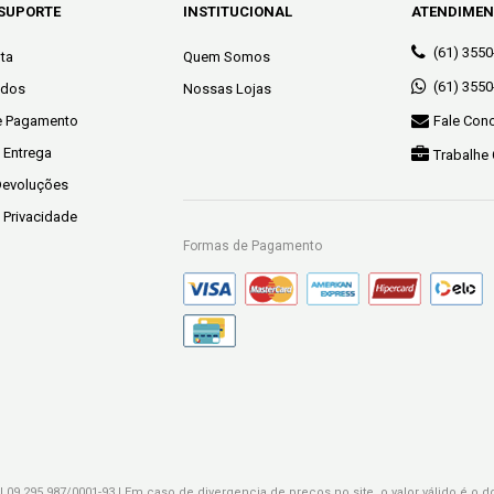
 SUPORTE
INSTITUCIONAL
ATENDIME
(61) 355
ta
Quem Somos
(61) 355
idos
Nossas Lojas
e Pagamento
Fale Con
e Entrega
Trabalhe
Devoluções
e Privacidade
Formas de Pagamento
J 09.295.987/0001-93 | Em caso de divergencia de preços no site, o valor válido é o